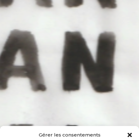
Gérer les consentements