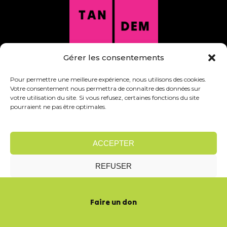
Gérer les consentements
Pour permettre une meilleure expérience, nous utilisons des cookies.
Votre consentement nous permettra de connaître des données sur
1 866 860-5310
votre utilisation du site. Si vous refusez, certaines fonctions du site
info@theatretandem.com
pourraient ne pas être optimales.
ACCEPTER
REFUSER
VOIR LES PRÉFÉRENCES
Faire un don
CET
© 2025
Politique de confidentialité